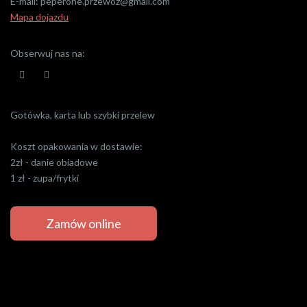
E-mail:
peperone.przewoz@gmail.com
Mapa dojazdu
Obserwuj nas na:
Gotówka, karta lub szybki przelew
Koszt opakowania w dostawie:
2zł - danie obiadowe
1 zł - zupa/frytki
Zamów online